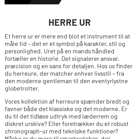
HERREURE
HERRE UR
Et herre ur er mere end blot et instrument til at
DAMEURE
måle tid – det er et symbol på karakter, stil og
personlighed. Uret på en mands håndled
fortæller en historie. Det signalerer ansvar,
NYHEDER
præcision og en sans for detaljen. Hos os finder
du herreure, der matcher enhver livsstil – fra
den moderne gentleman til den eventyrlystne
OUTLET URE
globetrotter.
Vores kollektion af herreure spænder bredt og
favner både det klassiske og det moderne. Er
GAVEIDÉ
du til det tidløse udtryk med læderrem og
diskret urskive? Eller foretrækker du et robust
chronograph-ur med tekniske funktioner?
Måske er du mere til smartwatches, der