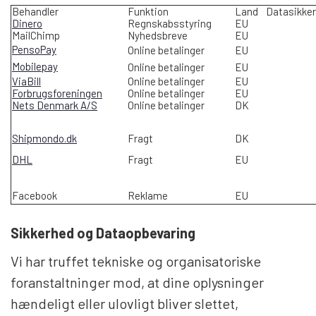
Behandler
Funktion
Land
Datasikker
Dinero
Regnskabsstyring
EU
MailChimp
Nyhedsbreve
EU
PensoPay
Online betalinger
EU
Mobilepay
Online betalinger
EU
ViaBill
Online betalinger
EU
Forbrugsforeningen
Online betalinger
EU
Nets Denmark A/S
Online betalinger
DK
Shipmondo.dk
Fragt
DK
DHL
Fragt
EU
Facebook
Reklame
EU
Sikkerhed og
Dataopbevaring
Vi har truffet tekniske og organisatoriske
foranstaltninger mod, at dine oplysninger
hændeligt eller ulovligt bliver slettet,