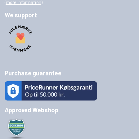
(more information)
We support
Purchase guarantee
Approved Webshop