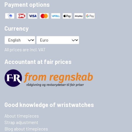
Payment options
Currency
All prices are incl. VAT
Accountant at fair prices
Good knowledge of wristwatches
About timepieces
Strap adjustment
Blog about timepieces