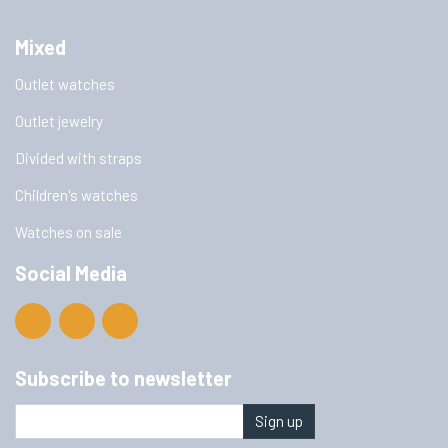
Mixed
Outlet watches
Outlet jewelry
Divided with straps
Children's watches
Watches on sale
Social Media
Subscribe to newsletter
Sign up