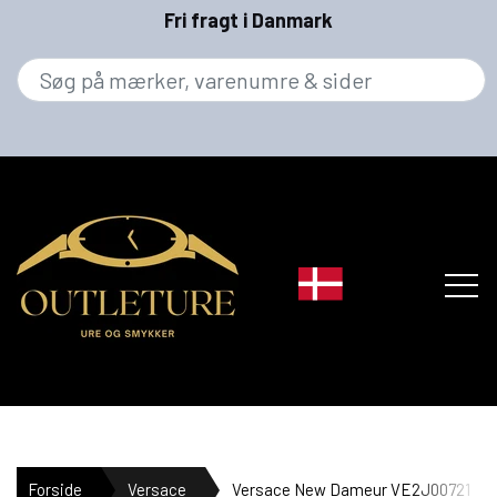
Fri fragt i Danmark
MÆRKER
Forside
Versace
Versace New Dameur VE2J00721