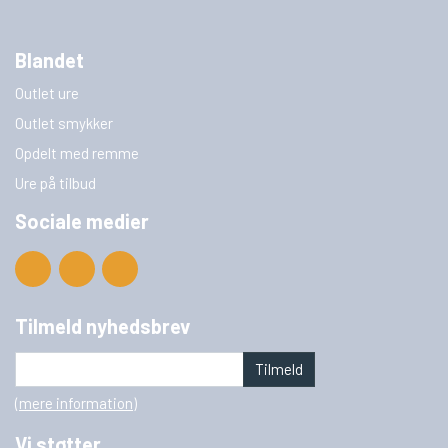
Blandet
Outlet ure
Outlet smykker
Opdelt med remme
Ure på tilbud
Sociale medier
Tilmeld nyhedsbrev
Tilmeld
(mere information)
Vi støtter