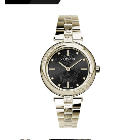
HERREURE
DAMEURE
NYHEDER
OUTLET URE
GAVEIDÉ