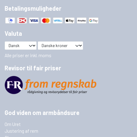
Betalingsmuligheder
Valuta
Alle priser er inkl. moms
Revisor til fair priser
God viden om armbåndsure
Om Uret
Justering af rem