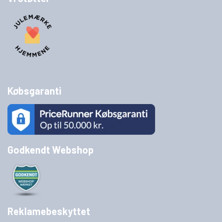
Købsgaranti
Godkendt Webshop
Reklamebeskyttet