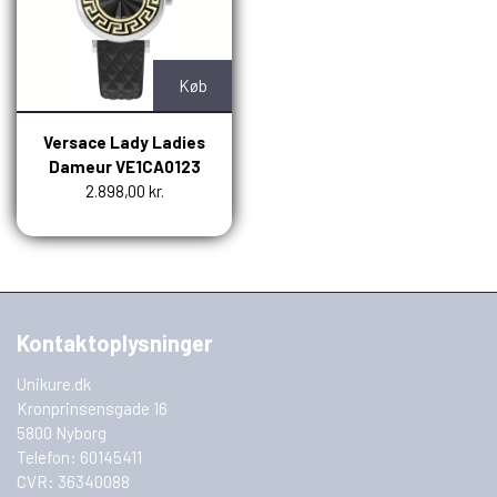
Køb
Versace Lady Ladies
Dameur VE1CA0123
2.898,00 kr.
Kontaktoplysninger
Unikure.dk
Kronprinsensgade 16
5800 Nyborg
Telefon: 60145411
CVR: 36340088