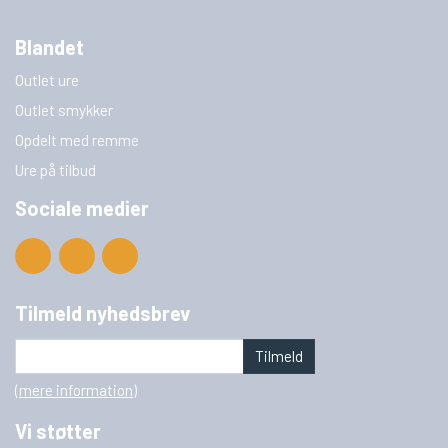
Blandet
Outlet ure
Outlet smykker
Opdelt med remme
Ure på tilbud
Sociale medier
Tilmeld nyhedsbrev
Tilmeld
(mere information)
Vi støtter