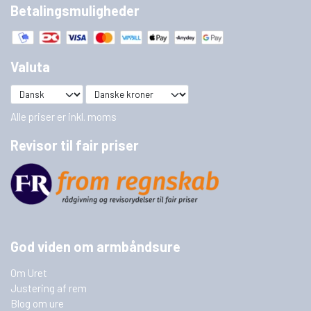
Betalingsmuligheder
Valuta
Alle priser er inkl. moms
Revisor til fair priser
God viden om armbåndsure
Om Uret
Justering af rem
Blog om ure