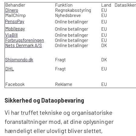
Behandler
Funktion
Land
Datasikker
Dinero
Regnskabsstyring
EU
MailChimp
Nyhedsbreve
EU
PensoPay
Online betalinger
EU
Mobilepay
Online betalinger
EU
ViaBill
Online betalinger
EU
Forbrugsforeningen
Online betalinger
EU
Nets Denmark A/S
Online betalinger
DK
Shipmondo.dk
Fragt
DK
DHL
Fragt
EU
Facebook
Reklame
EU
Sikkerhed og
Dataopbevaring
Vi har truffet tekniske og organisatoriske
foranstaltninger mod, at dine oplysninger
hændeligt eller ulovligt bliver slettet,