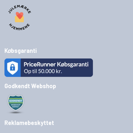
Købsgaranti
Godkendt Webshop
Reklamebeskyttet