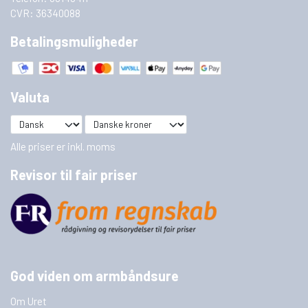
CVR: 36340088
Betalingsmuligheder
Valuta
Alle priser er inkl. moms
Revisor til fair priser
God viden om armbåndsure
Om Uret