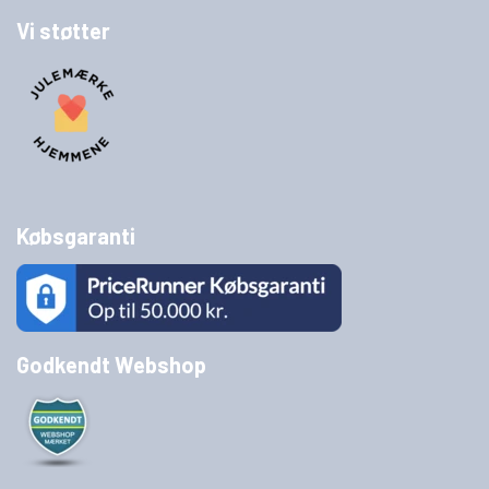
Vi støtter
Købsgaranti
Godkendt Webshop