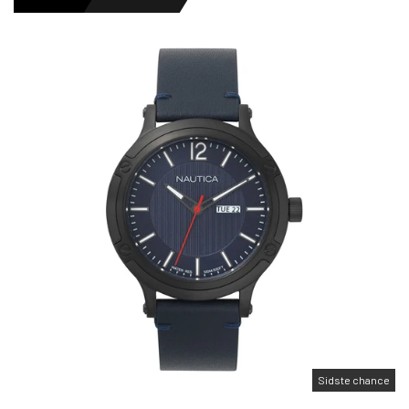
HERREURE
DAMEURE
NYHEDER
OUTLET URE
GAVEIDÉ
Sidste chance