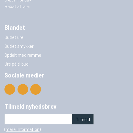
Rabat aftaler
Blandet
Outlet ure
Outlet smykker
Opdelt med remme
Ure på tilbud
Sociale medier
Tilmeld nyhedsbrev
Tilmeld
(mere information)