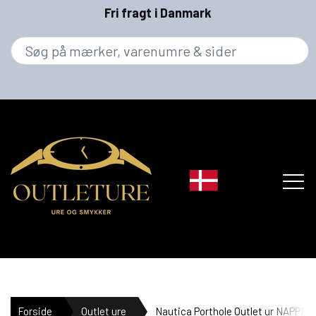
Fri fragt i Danmark
MÆRKER
Forside
Outlet ure
Nautica Porthole Outlet ur NAPPRH