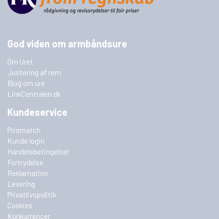
God viden om armbåndsure
Om Uret
Justering af rem
Blog om ure
LinkCentralen.dk
Kundeservice
Prismatch
Kunde login
Handelsbetingelser
Fortrydelse
Reklamation
Levering
Privatlivspolitik
Cookies
Konkurrencer