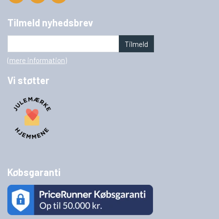
Tilmeld nyhedsbrev
Tilmeld
(mere information)
Vi støtter
Købsgaranti