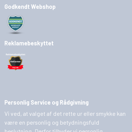
Godkendt Webshop
Reklamebeskyttet
Personlig Service og Rådgivning
Vi ved, at valget af det rette ur eller smykke kan
være en personlig og betydningsfuld
beslutning. Derfor tilbyder vi personlig