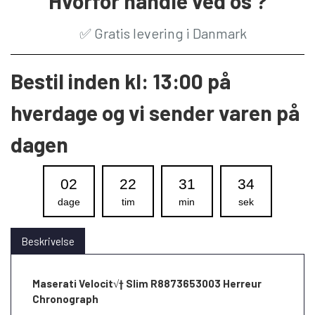
Hvorfor handle ved os ?
✅
Gratis levering i Danmark
Bestil inden kl: 13:00 på
hverdage og vi sender varen på
dagen
02
22
31
34
dage
tim
min
sek
Beskrivelse
Maserati Velocit√† Slim R8873653003 Herreur
Chronograph