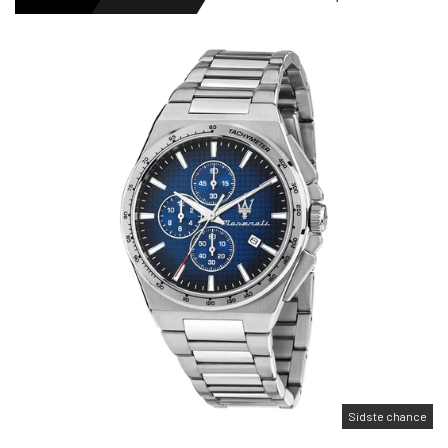
HERREURE
DAMEURE
NYHEDER
OUTLET URE
GAVEIDÉ
Sidste chance