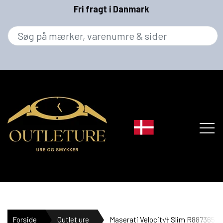
Fri fragt i Danmark
MÆRKER
Forside
Outlet ure
Maserati Velocit√† Slim R8873653