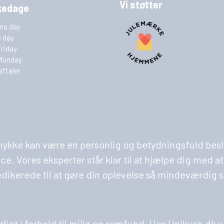
Vi støtter
kedage
ins day
s day
Friday
Monday
aftaler
 smykke kan være en personlig og betydningsfuld besl
Vores eksperter står klar til at hjælpe dig med at fi
edikerede til at gøre din oplevelse så mindeværdig 
varligt i forhold til miljø og samfund. Hos Unikure.d