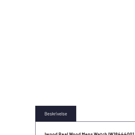
Beskrivelse
Iwood Real Wood Mens Watch IW18444001