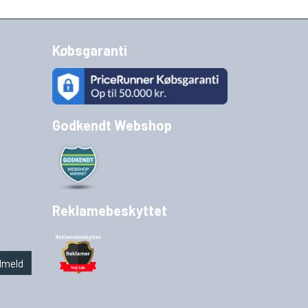
Købsgaranti
Godkendt Webshop
Reklamebeskyttet
lmeld