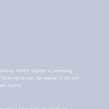
utning. Derfor tilbyder vi personlig
nde netop det, der passer til din stil
som muligt.
k vægter vi bæredygtighed højt og