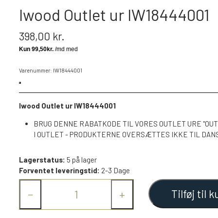
Iwood Outlet ur IW18444001
398,00 kr.
Varenummer: IW18444001
Iwood Outlet ur IW18444001
BRUG DENNE RABATKODE TIL VORES OUTLET URE "OUT
I OUTLET - PRODUKTERNE OVERSÆTTES IKKE TIL DAN
Lagerstatus:
5 på lager
Forventet leveringstid:
2-3 Dage
Tilføj til k
−
+