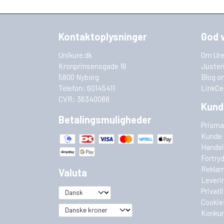
Kontaktoplysninger
God 
Unikure.dk
Om Ure
Kronprinsensgade 16
Juster
5800 Nyborg
Blog o
Telefon: 60145411
LinkCe
CVR: 36340088
Kund
Betalingsmuligheder
Prisma
Kunde 
Handel
Fortry
Reklam
Valuta
Leveri
Privatl
Cookie
Konkur