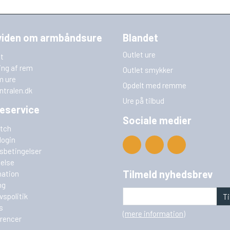
viden om armbåndsure
Blandet
Outlet ure
t
ing af rem
Outlet smykker
m ure
Opdelt med remme
ntralen.dk
Ure på tilbud
eservice
Sociale medier
tch
login
sbetingelser
delse
Tilmeld nyhedsbrev
ation
ng
ivspolitik
Ti
s
(mere information)
rencer