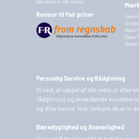
Alle priser er inkl. moms
Mær
Revisor til fair priser
Valent
Single
Black 
Cyber 
Rabat 
Personlig Service og Rådgivning
Vi ved, at valget af det rette ur eller
rådgivning og enestående kundeservice. 
og dine behov. Hos Unikure.dk er vi d
Bæredygtighed og Ansvarlighed
Vi er også forpligtet til at handle ans