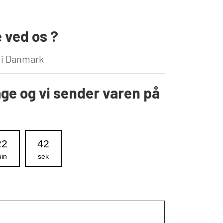
 ved os ?
g i Danmark
age og vi sender varen på
22
42
in
sek