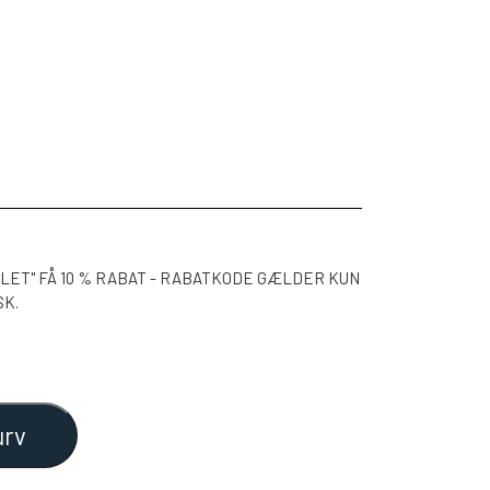
LET" FÅ 10 % RABAT - RABATKODE GÆLDER KUN
SK.
urv