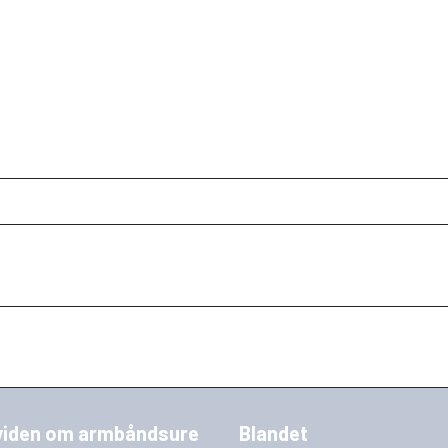
viden om armbåndsure
Blandet