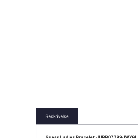
Beskrivelse
Guess Ladies Bracelet JUBB03399JWYGL