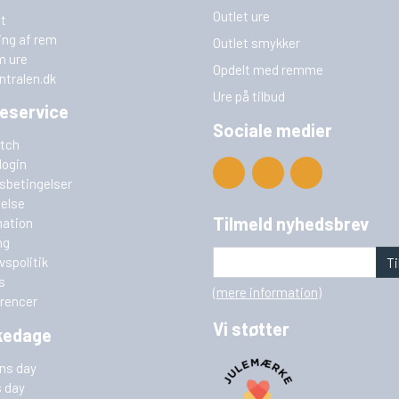
Outlet ure
t
ing af rem
Outlet smykker
m ure
Opdelt med remme
ntralen.dk
Ure på tilbud
eservice
Sociale medier
tch
login
sbetingelser
delse
Tilmeld nyhedsbrev
ation
ng
ivspolitik
Ti
s
(mere information)
rencer
Vi støtter
kedage
ins day
s day