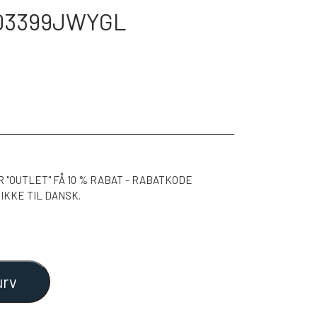
B03399JWYGL
"OUTLET" FÅ 10 % RABAT - RABATKODE
KKE TIL DANSK.
urv