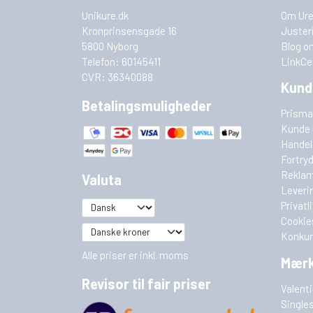
Unikure.dk
Om Ure
Kronprinsensgade 16
Juster
5800 Nyborg
Blog o
Telefon: 60145411
LinkCe
CVR: 36340088
Kund
Betalingsmuligheder
Prisma
Kunde 
Handel
Fortry
Reklam
Valuta
Leveri
Privatl
Cookie
Konkur
Alle priser er inkl. moms
Mær
Revisor til fair priser
Valent
Single