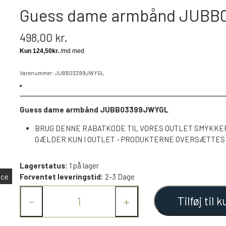
Guess dame armbånd JUB
498,00 kr.
Varenummer: JUBB03399JWYGL
Guess dame armbånd JUBB03399JWYGL
BRUG DENNE RABATKODE TIL VORES OUTLET SMYKKER 
GÆLDER KUN I OUTLET - PRODUKTERNE OVERSÆTTES I
Lagerstatus:
1 på lager
nce
Forventet leveringstid:
2-3 Dage
Tilføj til k
−
+