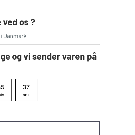
 ved os ?
g i Danmark
age og vi sender varen på
35
36
in
sek