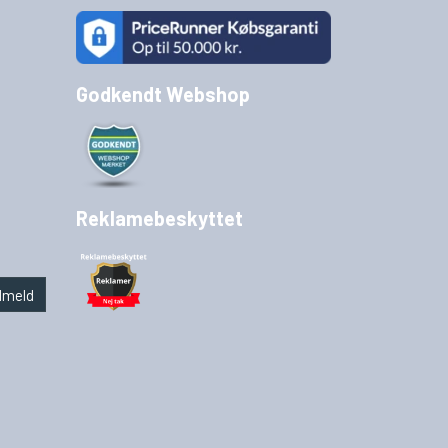
Godkendt Webshop
Reklamebeskyttet
lmeld