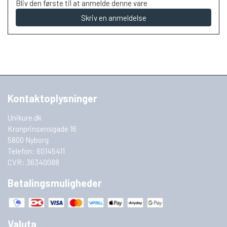
Bliv den første til at anmelde denne vare
Skriv en anmeldelse
Kontaktoplysninger
Unikure.dk
Kronprinsensgade 16
5800 Nyborg
Telefon: 60145411
CVR: 36340088
Betalingsmuligheder
Valuta