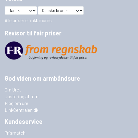
Alle priser er inkl. moms
Revisor til fair priser
God viden om armbåndsure
Om Uret
Justering af rem
Blog om ure
LinkCentralen.dk
Kundeservice
Prismatch