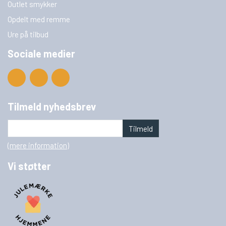
Outlet smykker
Opdelt med remme
Ure på tilbud
Sociale medier
Tilmeld nyhedsbrev
Tilmeld
(mere information)
Vi støtter