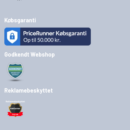
Købsgaranti
Godkendt Webshop
Reklamebeskyttet