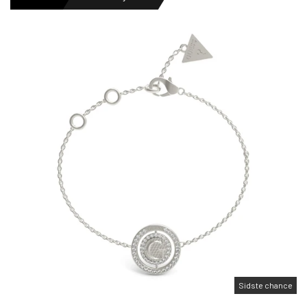
HERREURE
DAMEURE
NYHEDER
OUTLET URE
GAVEIDÉ
Sidste chance