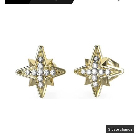
HERREURE
DAMEURE
NYHEDER
OUTLET URE
GAVEIDÉ
Sidste chance