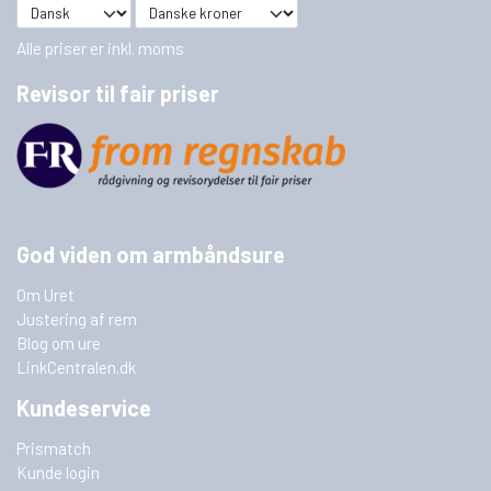
Alle priser er inkl. moms
Revisor til fair priser
God viden om armbåndsure
Om Uret
Justering af rem
Blog om ure
LinkCentralen.dk
Kundeservice
Prismatch
Kunde login