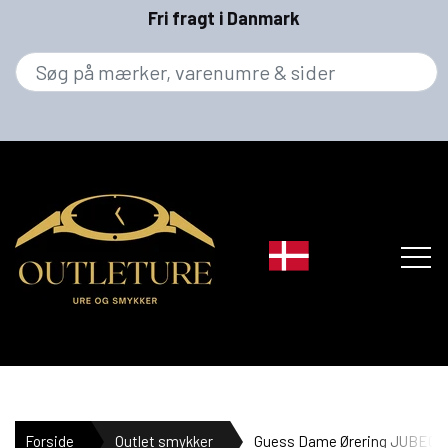
Fri fragt i Danmark
MÆRKER
Forside
Outlet smykker
Guess Dame Ørering JUBE0