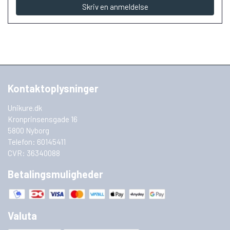
Skriv en anmeldelse
Kontaktoplysninger
Unikure.dk
Kronprinsensgade 16
5800 Nyborg
Telefon: 60145411
CVR: 36340088
Betalingsmuligheder
Valuta