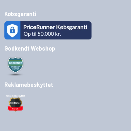
Købsgaranti
Godkendt Webshop
Reklamebeskyttet