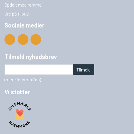
Opdelt med remme
Ure på tilbud
Sociale medier
Tilmeld nyhedsbrev
Tilmeld
(mere information)
Vi støtter