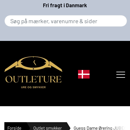
Fri fragt i Danmark
MÆRKER
Forside
Outlet smykker
Guess Dame Ørering JUBE0