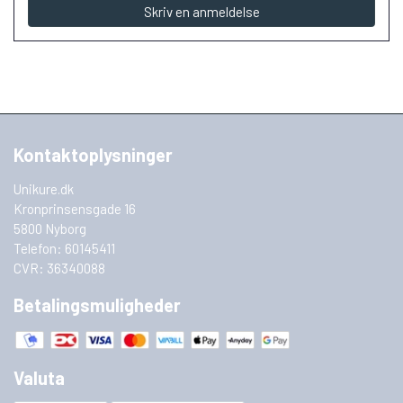
Skriv en anmeldelse
Kontaktoplysninger
Unikure.dk
Kronprinsensgade 16
5800 Nyborg
Telefon: 60145411
CVR: 36340088
Betalingsmuligheder
Valuta