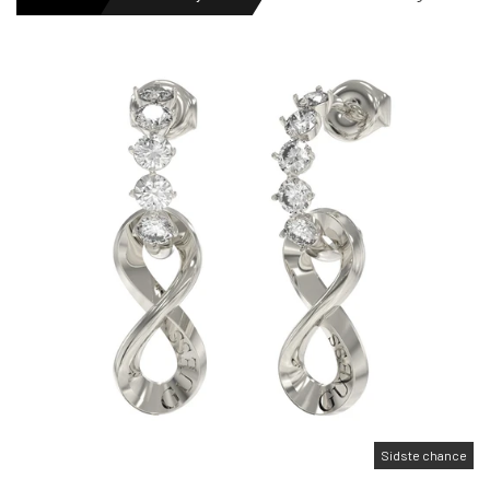
HERREURE
DAMEURE
NYHEDER
OUTLET URE
GAVEIDÉ
Sidste chance