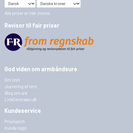
Alle priser er inkl. moms
Revisor til fair priser
God viden om armbåndsure
Om Uret
Justering af rem
Blog om ure
LinkCentralen.dk
Kundeservice
Prismatch
Kunde login