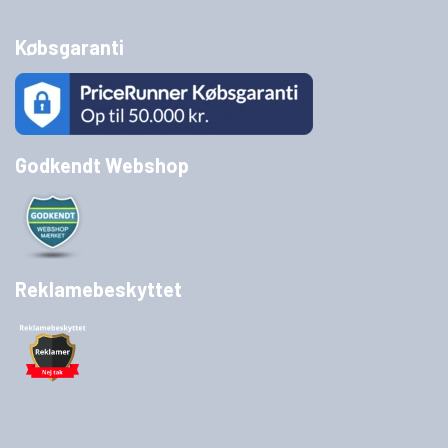
Købsgaranti
Godkendt Webshop
Reklamebeskyttet