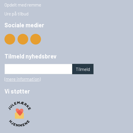
Opdelt med remme
Ure på tilbud
Sociale medier
Tilmeld nyhedsbrev
Tilmeld
(mere information)
Vi støtter