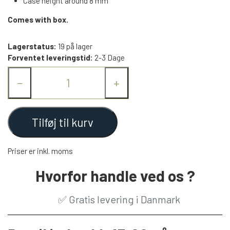
Case height around 8 mm
Comes with box.
Lagerstatus:
19 på lager
Forventet leveringstid:
2-3 Dage
−
+
Tilføj til kurv
Priser er inkl. moms
Hvorfor handle ved os ?
✅
Gratis levering i Danmark