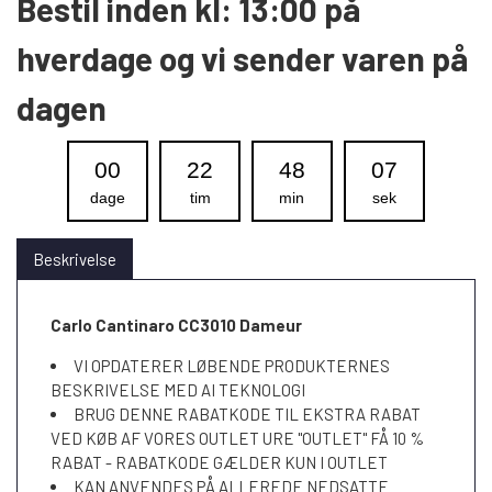
Bestil inden kl: 13:00 på
hverdage og vi sender varen på
dagen
00
22
48
07
dage
tim
min
sek
Beskrivelse
Carlo Cantinaro CC3010 Dameur
VI OPDATERER LØBENDE PRODUKTERNES
BESKRIVELSE MED AI TEKNOLOGI
BRUG DENNE RABATKODE TIL EKSTRA RABAT
VED KØB AF VORES OUTLET URE "OUTLET" FÅ 10 %
RABAT - RABATKODE GÆLDER KUN I OUTLET
KAN ANVENDES PÅ ALLEREDE NEDSATTE