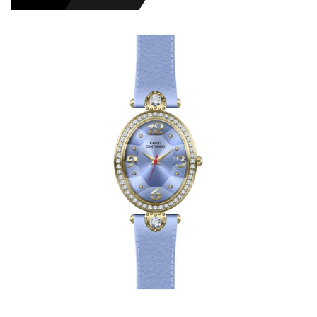
HERREURE
DAMEURE
NYHEDER
OUTLET URE
GAVEIDÉ