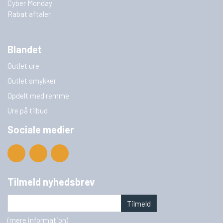
Cyber Monday
Rabat aftaler
Blandet
Outlet ure
Outlet smykker
Opdelt med remme
Ure på tilbud
Sociale medier
Tilmeld nyhedsbrev
Tilmeld
(mere information)