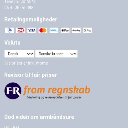
Telefon: 60145411
CVR: 36340088
Betalingsmuligheder
Valuta
Alle priser er inkl. moms
Revisor til fair priser
God viden om armbåndsure
Om Uret