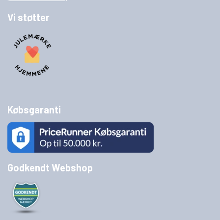
Vi støtter
Købsgaranti
Godkendt Webshop