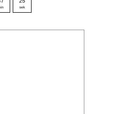
37
24
in
sek