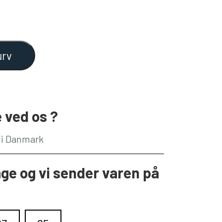
urv
 ved os ?
g i Danmark
age og vi sender varen på