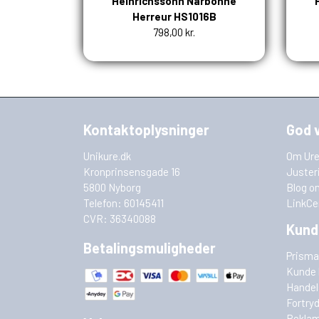
Heinrichssohn Narbonne
Herreur HS1016B
798,00 kr.
Kontaktoplysninger
God 
Unikure.dk
Om Ure
Kronprinsensgade 16
Juster
5800 Nyborg
Blog o
Telefon: 60145411
LinkCe
CVR: 36340088
Kund
Betalingsmuligheder
Prisma
Kunde 
Handel
Fortry
Reklam