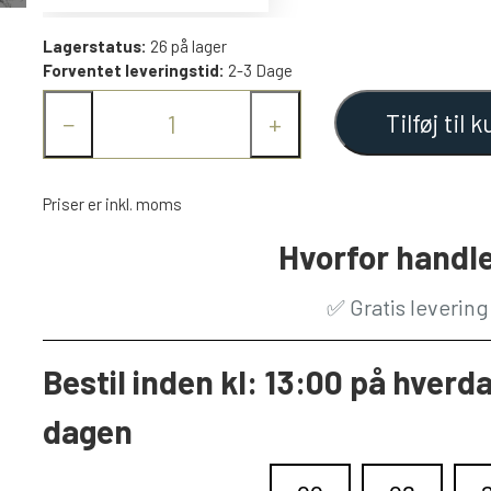
Lagerstatus:
26 på lager
Forventet leveringstid:
2-3 Dage
Tilføj til k
−
+
Priser er inkl. moms
Hvorfor handle
✅
Gratis leverin
Bestil inden kl: 13:00 på hverd
dagen