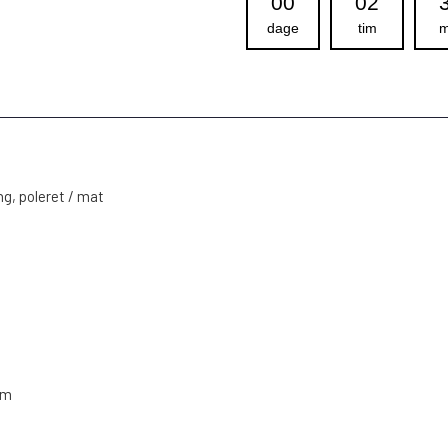
00
02
dage
tim
m
ng, poleret / mat
cm