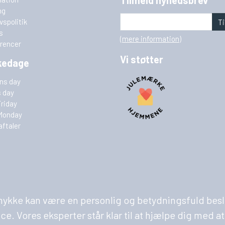
ng
ivspolitik
Ti
s
(mere information)
rencer
Vi støtter
kedage
ins day
s day
Friday
Monday
aftaler
 smykke kan være en personlig og betydningsfuld besl
Vores eksperter står klar til at hjælpe dig med at fi