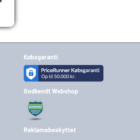
e
Købsgaranti
Godkendt Webshop
Reklamebeskyttet