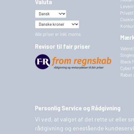
Valuta
Leveri
Privatl
Cookie
Konkur
Alle priser er inkl. moms
Mær
Revisor til fair priser
Valent
Single
Black 
Cyber 
Rabat 
Personlig Service og Rådgivning
Vi ved, at valget af det rette ur eller
rådgivning og enestående kundeservice. 