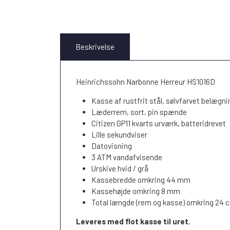
Beskrivelse
Heinrichssohn Narbonne Herreur HS1016D
Kasse af rustfrit stål, sølvfarvet belægni
Læderrem, sort, pin spænde
Citizen GP11 kvarts urværk, batteridrevet
Lille sekundviser
Datovisning
3 ATM vandafvisende
Urskive hvid / grå
Kassebredde omkring 44 mm
Kassehøjde omkring 8 mm
Total længde (rem og kasse) omkring 24 
Leveres med flot kasse til uret.