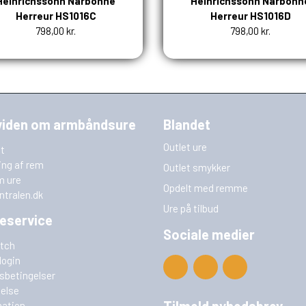
Heinrichssohn Narbonne
Heinrichssohn Narbonn
Herreur HS1016C
Herreur HS1016D
798,00 kr.
798,00 kr.
viden om armbåndsure
Blandet
Outlet ure
t
ing af rem
Outlet smykker
m ure
Opdelt med remme
ntralen.dk
Ure på tilbud
eservice
Sociale medier
tch
login
sbetingelser
delse
Tilmeld nyhedsbrev
ation