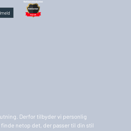
lmeld
utning. Derfor tilbyder vi personlig
nde netop det, der passer til din stil