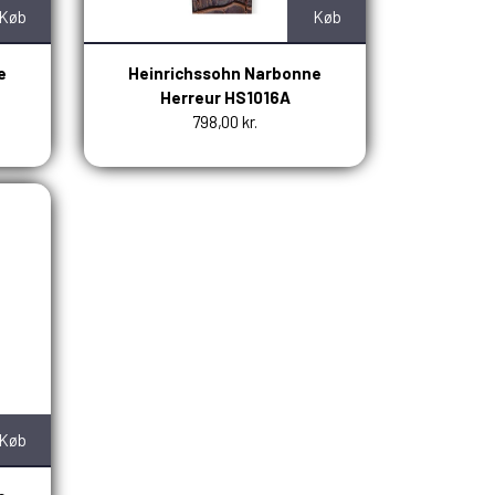
Køb
Køb
e
Heinrichssohn Narbonne
Herreur HS1016A
798,00 kr.
Køb