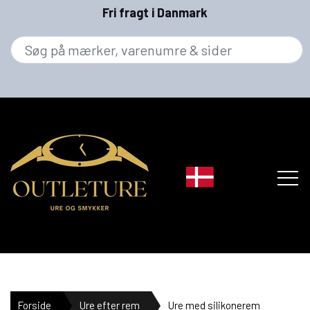
Fri fragt i Danmark
MÆRKER
Forside
Ure efter rem
Ure med silikonerem