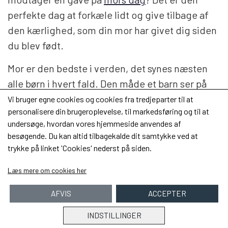
perfekte dag at forkæle lidt og give tilbage af
den kærlighed, som din mor har givet dig siden
du blev født.
Mor er den bedste i verden, det synes næsten
alle børn i hvert fald. Den måde et barn ser på
sin mor på er noget helt unikt. I barnets øjne er
Vi bruger egne cookies og cookies fra tredjeparter til at
personalisere din brugeroplevelse, til markedsføring og til at
mor fejlfri, smuk og god.
undersøge, hvordan vores hjemmeside anvendes af
besøgende. Du kan altid tilbagekalde dit samtykke ved at
Efterhånden som vi bliver voksne, får vores
trykke på linket 'Cookies' nederst på siden.
eget hjem og partner og måske vores egne
børn, går det op for os, at mor måske alligevel
Læs mere om cookies her
ikke var fejlfri. Men hun var et menneske, der
AFVIS
ACCEPTER
gjorde sit bedste og elskede sine børn, sådan
som kun en mor kan. Så derfor synes du
INDSTILLINGER