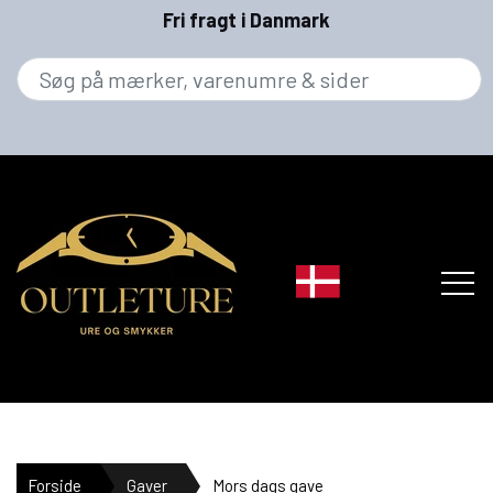
Fri fragt i Danmark
MÆRKER
Forside
Gaver
Mors dags gave