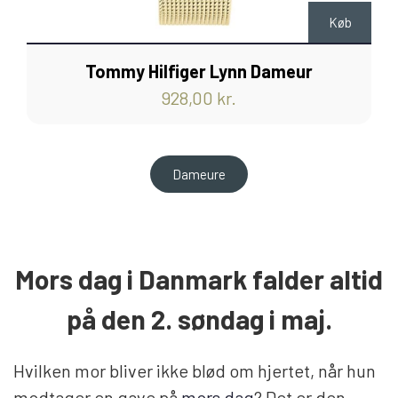
Køb
Tommy Hilfiger Lynn Dameur
928,00 kr.
Dameure
Mors dag i Danmark falder altid
på den 2. søndag i maj.
Hvilken mor bliver ikke blød om hjertet, når hun
modtager en gave på
mors dag
? Det er den