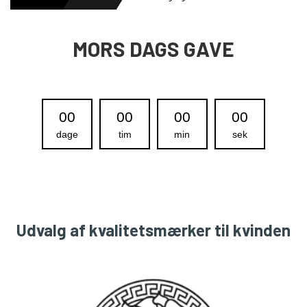
HERREURE
MORS DAGS GAVE
DAMEURE
00
00
00
00
dage
tim
min
sek
NYHEDER
OUTLET URE
Udvalg af kvalitetsmærker til kvinden
GAVEIDÉ