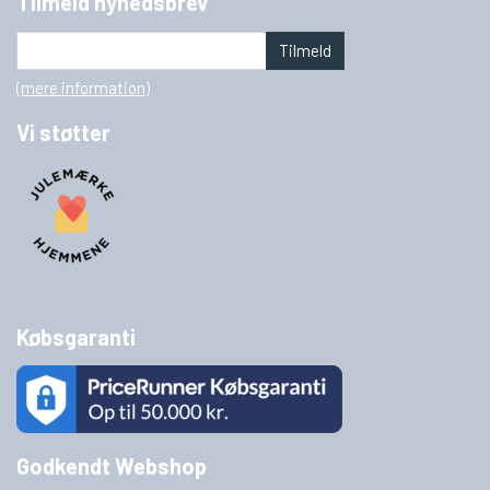
Tilmeld nyhedsbrev
Tilmeld
(mere information)
Vi støtter
Købsgaranti
Godkendt Webshop