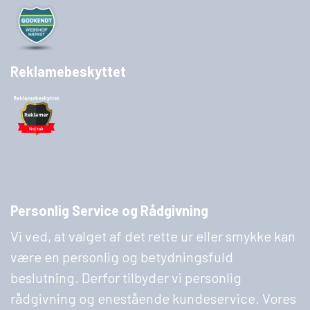
Reklamebeskyttet
Personlig Service og Rådgivning
Vi ved, at valget af det rette ur eller smykke kan
være en personlig og betydningsfuld
beslutning. Derfor tilbyder vi personlig
rådgivning og enestående kundeservice. Vores