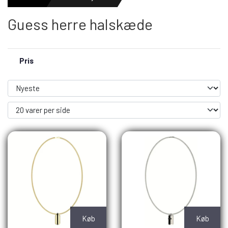
Guess herre halskæde
HERREURE
Pris
DAMEURE
NYHEDER
OUTLET URE
GAVEIDÉ
Køb
Køb