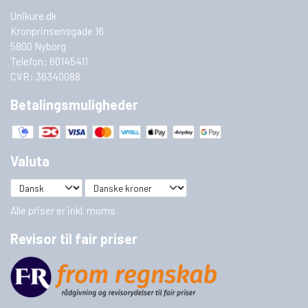
Unikure.dk
Kronprinsensgade 16
5800 Nyborg
Telefon: 60145411
CVR: 36340088
Betalingsmuligheder
Valuta
Alle priser er inkl. moms
Revisor til fair priser