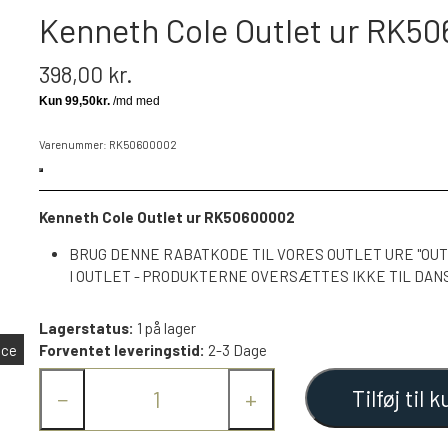
Kenneth Cole Outlet ur RK5
398,00 kr.
Varenummer: RK50600002
Kenneth Cole Outlet ur RK50600002
BRUG DENNE RABATKODE TIL VORES OUTLET URE "OUT
I OUTLET - PRODUKTERNE OVERSÆTTES IKKE TIL DAN
Lagerstatus:
1 på lager
nce
Forventet leveringstid:
2-3 Dage
Tilføj til k
−
+