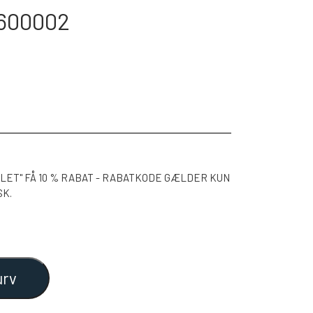
0600002
LET" FÅ 10 % RABAT - RABATKODE GÆLDER KUN
SK.
urv