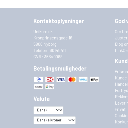
Kontaktoplysninger
God 
Unikure.dk
Om Ure
Kronprinsensgade 16
Juster
5800 Nyborg
Blog o
Telefon: 60145411
LinkCe
CVR: 36340088
Kund
Betalingsmuligheder
Prisma
Kunde 
Handel
Fortry
Reklam
Valuta
Leveri
Privatl
Cookie
Konkur