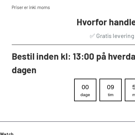
Priser er inkl. moms
Hvorfor handle
✅
Gratis leverin
Bestil inden kl: 13:00 på hverd
dagen
00
09
dage
tim
m
 Watch