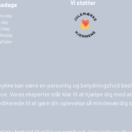
Vi støtter
kedage
ins day
s day
Friday
Monday
aftaler
 smykke kan være en personlig og betydningsfuld besl
Vores eksperter står klar til at hjælpe dig med at fi
edikerede til at gøre din oplevelse så mindeværdig 
varligt i forhold til miljø og samfund. Hos Unikure.d