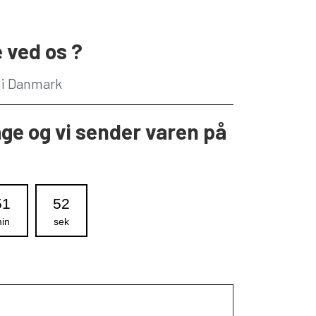
 ved os ?
g i Danmark
age og vi sender varen på
51
52
in
sek