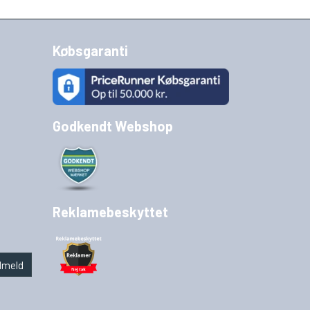
Købsgaranti
Godkendt Webshop
Reklamebeskyttet
lmeld