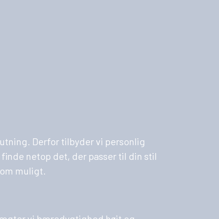
utning. Derfor tilbyder vi personlig
nde netop det, der passer til din stil
som muligt.
k vægter vi bæredygtighed højt og