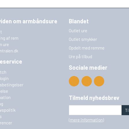
viden om armbåndsure
Blandet
Outlet ure
t
ing af rem
Outlet smykker
m ure
Opdelt med remme
ntralen.dk
Ure på tilbud
eservice
Sociale medier
tch
login
sbetingelser
delse
Tilmeld nyhedsbrev
ation
ng
ivspolitik
Ti
s
(mere information)
rencer