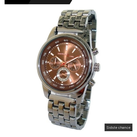
HERREURE
DAMEURE
NYHEDER
OUTLET URE
GAVEIDÉ
Sidste chance