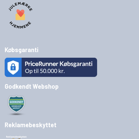
Købsgaranti
Godkendt Webshop
Reklamebeskyttet