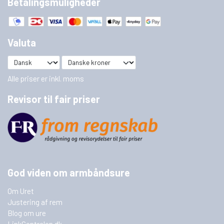
Betalingsmuligheder
Valuta
Alle priser er inkl. moms
Revisor til fair priser
God viden om armbåndsure
Om Uret
Justering af rem
Blog om ure
LinkCentralen.dk