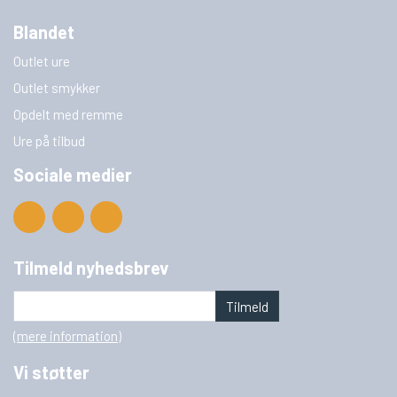
Blandet
Outlet ure
Outlet smykker
Opdelt med remme
Ure på tilbud
Sociale medier
Tilmeld nyhedsbrev
Tilmeld
(mere information)
Vi støtter