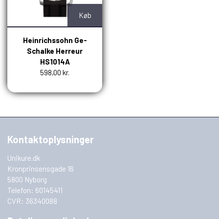
Køb
Heinrichssohn Ge-
Schalke Herreur
HS1014A
598,00 kr.
Kontaktoplysninger
Unikure.dk
Kronprinsensgade 16
5800 Nyborg
Telefon: 60145411
CVR: 36340088